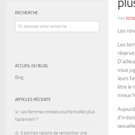
plu
RECHERCHE
PAR
REN
Les ron
Les tem
réserve 
D’ailleu
ACCUEIL DU BLOG
vous ju
Blog
leurs f
être le
mieux f
ARTICLES RÉCENTS
Aujourd
Les femmes rondes couchent elles plus
d’irrési
facilement ?
sexuell
5 bonnes raisons de rencontrer une