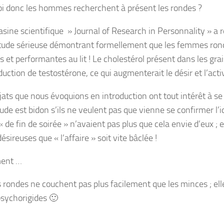
i donc les hommes recherchent à présent les rondes ?
sine scientifique » Journal of Research in Personnality » a ré
tude sérieuse démontrant formellement que les femmes rond
 et performantes au lit ! Le cholestérol présent dans les gra
duction de testostérone, ce qui augmenterait le désir et l’acti
jats que nous évoquions en introduction ont tout intérêt à s
ude est bidon s’ils ne veulent pas que vienne se confirmer l’i
 de fin de soirée » n’avaient pas plus que cela envie d’eux ; e
désireuses que « l’affaire » soit vite bâclée !
ment …
s rondes ne couchent pas plus facilement que les minces ; ell
sychorigides 🙂