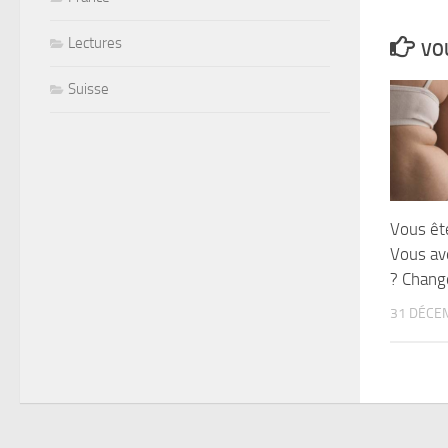
Lectures
VOU
Suisse
Vous ête
Vous av
? Change
31 DÉCE