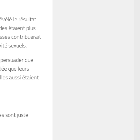
vélé le résultat
es étaient plus
isses contribuerait
vité sexuels.
e persuader que
dée que leurs
lles aussi étaient
es sont juste