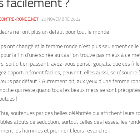
s facilement ?
CONTRE-RONDE.NET
·
20 NOVEMBRE 2022
deurs ne font plus un défaut pour tout le monde !
ps ont changé et la femme ronde n’est plus seulement celle 
pour la fin d’une soirée au cas l’on trouve pas mieux à ce met
rs, soit dit en passant, avez-vous pensé, goujats, que ces fil
gez opportunément faciles, peuvent, elles aussi, se résoudre 
aveurs par défaut ? Autrement dit, aux yeux d’une femme ron
 moche qui reste quand tous les beaux mecs se sont précipités
outues !
’hui, soutenues par des belles célébrités qui affichent leur
stibles atouts de séduction, surtout celles des fesses, les ro
ement les hommes et prennent leurs revanche !