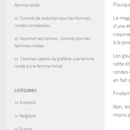
Pourquo
femme ronde
Le maga
Conseils de séduction pour les femmes
d’une é
rondes complexées
coquines
Assumer ses formes : conseils pour les
à la pro
femmes rondes
Les gou
7 bonnes raisons de préférer une femme
cette ét
ronde à une femme mince
rondes «
en fait 
CATÉGORIES
Finale
A propos
Non, le
moins p
Belgique
France