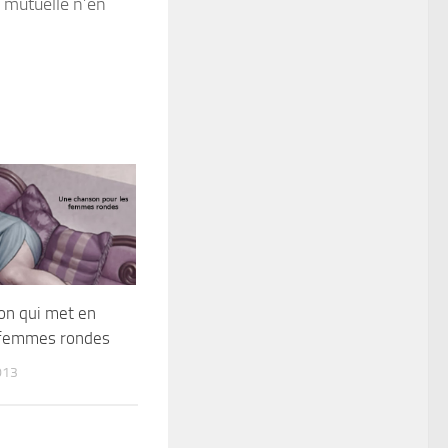
e mutuelle n’en
on qui met en
s femmes rondes
013