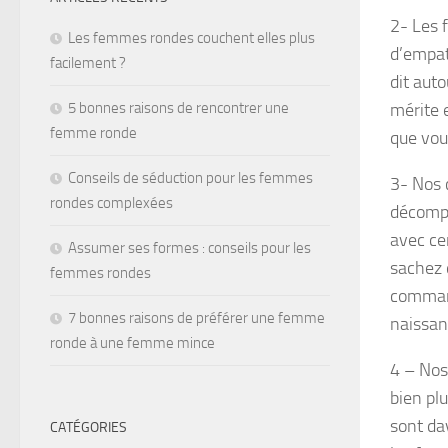
2- Les 
Les femmes rondes couchent elles plus
d’empat
facilement ?
dit auto
mérite e
5 bonnes raisons de rencontrer une
femme ronde
que vou
Conseils de séduction pour les femmes
3- Nos 
rondes complexées
décompl
avec ce
Assumer ses formes : conseils pour les
sachez 
femmes rondes
command
7 bonnes raisons de préférer une femme
naissan
ronde à une femme mince
4 – Nos
bien plu
sont dav
CATÉGORIES