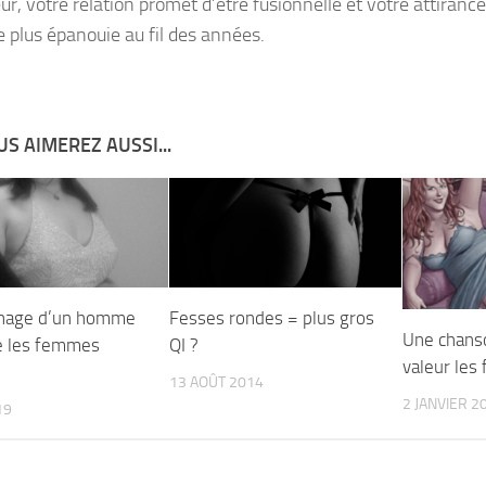
eur, votre relation promet d’être fusionnelle et votre attiranc
e plus épanouie au fil des années.
S AIMEREZ AUSSI...
nage d’un homme
Fesses rondes = plus gros
Une chans
e les femmes
QI ?
valeur le
13 AOÛT 2014
2 JANVIER 2
19