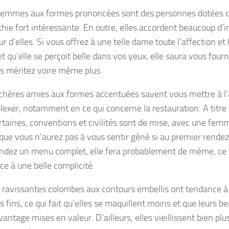
femmes aux formes prononcées sont des personnes dotées d
hie fort intéressante. En outre, elles accordent beaucoup d’in
ur d’elles. Si vous offrez à une telle dame toute l’affection et 
t qu’elle se perçoit belle dans vos yeux, elle saura vous fourni
s méritez voire même plus.
chères amies aux formes accentuées savent vous mettre à l’
exer, notamment en ce qui concerne la restauration. A titre d’
rtaines, conventions et civilités sont de mise, avec une fe
que vous n’aurez pas à vous sentir gêné si au premier rende
ez un menu complet, elle fera probablement de même, ce 
ce à une belle complicité.
 ravissantes colombes aux contours embellis ont tendance à a
s fins, ce qui fait qu’elles se maquillent moins et que leurs b
antage mises en valeur. D’ailleurs, elles vieillissent bien p