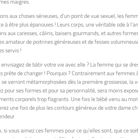
mes maigres.
ons aux choses sérieuses, d’un point de vue sexuel, les fem
e à être plus épanouies ! Leurs corps, une véritable ode à l’a
ions aux caresses, câlins, baisers gourmands, et autres forme
es amateur de poitrines généreuses et de fesses volumineus
s servis !
 envisagez de bâtir votre vie avec elle ? La femme qui se dr
as prête de changer ! Pourquoi ? Contrairement aux femmes à 
i se verront métamorphosées dès la première grossesse, la v
ez pour ses formes et pour sa personnalité, sera moins expos
ents corporels trop flagrants. Une fois le bébé venu au mo
erez une fois de plus les contours généreux de votre dame ch
lendeur.
, si vous aimez ces femmes pour ce qu’elles sont, que ce soit 