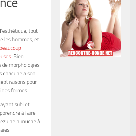
nce
d’esthétique, tout
ne les hommes, et
beaucoup
euses
. Bien
s de morphologies
is chacune a son
 sept raisons pour
aines formes
 ayant subi et
apprendre à faire
chez une nunuche à
aies.