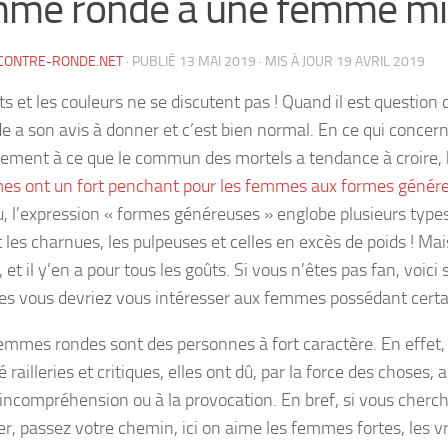
mme ronde à une femme mi
CONTRE-RONDE.NET
· PUBLIÉ
13 MAI 2019
· MIS À JOUR
19 AVRIL 2019
s et les couleurs ne se discutent pas ! Quand il est question 
e a son avis à donner et c’est bien normal. En ce qui concer
rement à ce que le commun des mortels a tendance à croire,
s ont un fort penchant pour les femmes aux formes génér
, l’expression « formes généreuses » englobe plusieurs type
t les charnues, les pulpeuses et celles en excès de poids ! Ma
et il y’en a pour tous les goûts. Si vous n’êtes pas fan, voici
les vous devriez vous intéresser aux femmes possédant cert
femmes rondes sont des personnes à fort caractère. En effet,
 railleries et critiques, elles ont dû, par la force des choses, 
l’incompréhension ou à la provocation. En bref, si vous cher
r, passez votre chemin, ici on aime les femmes fortes, les vr