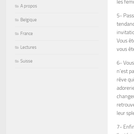
les fem
A propos
5- Pass
Belgique
tendanc
invitat
France
Vous êt
Lectures
vous ête
Suisse
6- Vous
n’est p
rêve qu
adoreri
changem
retrouv
leur sp
7- Enfin