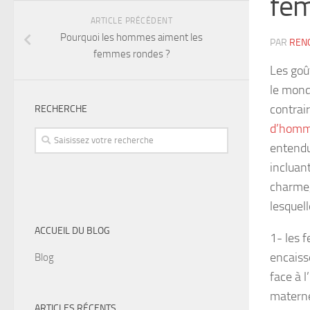
fe
ARTICLE PRÉCÉDENT
Pourquoi les hommes aiment les
PAR
REN
femmes rondes ?
Les goût
le mond
contrai
RECHERCHE
d’homme
entendu
incluan
charme, 
lesquel
ACCUEIL DU BLOG
1- les 
encaissé
Blog
face à 
materne
ARTICLES RÉCENTS