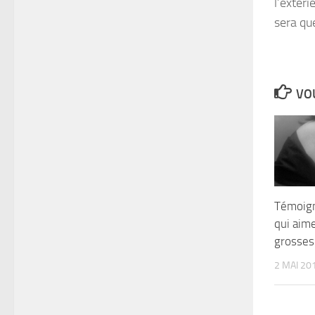
l’extéri
sera qu
VOU
Témoig
qui aim
grosses
2 MAI 20